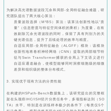
为解决高光谱数据波段冗余和局部-全局特征融合难题，研
究团队提出了两大核心算法：
质量波段选择（M²BS）算法：该算法创新性地以“质
量"（信息密度与特征空间体积的乘积）为度量，在有
效剔除冗余光谱波段的同时，保留了具有判别力的关
键光谱信息，提升了后续处理的效率与精度。
自适应局部-全局特征融合（ALGFF）模块：该模块
创新性地将卷积神经网络（CNN）提取的局部细节特
征与Swin Transformer捕获的全局上下文语义进行
自适应通道融合，使模型能够同时洞察细胞级的细微
差异和组织级的整体分布模式。
3. 实现优于现有方法的分类性能
在构建的HSPath-Bench数据集上，该研究提出的完整框
架在头颈癌IHC/ISH切片分类任务中，多项指标达到（SO
TA）水平。特别是在训练样本极少的条件下（每类仅5个