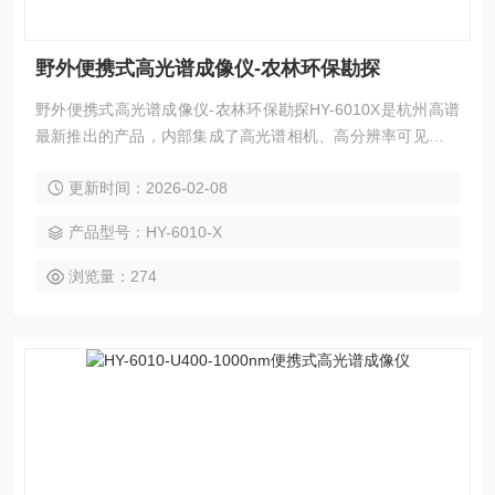
野外便携式高光谱成像仪-农林环保勘探
野外便携式高光谱成像仪-农林环保勘探HY-6010X是杭州高谱
最新推出的产品，内部集成了高光谱相机、高分辨率可见光相
机、双目深度相机等多维感知传感器，实现一次采集、获取多
更新时间：2026-02-08
维图像的效果。采用现金的光学系统设计，搭配超宽画幅高光
谱推扫系统，实现50°的推扫成像视场角。搭载高分辨率可见
产品型号：HY-6010-X
光相机，与高光谱图像视野重合，实现百分比配准。
浏览量：274