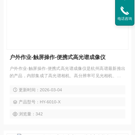
电话咨询
户外作业-触屏操作-便携式高光谱成像仪
户外作业-触屏操作-便携式高光谱成像仪是杭州高谱最新推出
的产品，内部集成了高光谱相机、高分辨率可见光相机、双目
深度相机等多维感知传感器，实现一次采集、获取多维图像的
更新时间：2026-03-04
效果。采用现金的光学系统设计，搭配超宽画幅高光谱推扫系
统，实现50°的推扫成像视场角。搭载高分辨率可见光相机，
产品型号：HY-6010-X
与高光谱图像视野重合，实现百分比配准。
浏览量：342