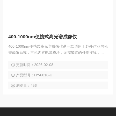
400-1000nm便携式高光谱成像仪
400-1000nm便携式高光谱成像仪是一款适用于野外作业的光
谱成像系统，主机内置电源模块，无需繁琐的外部接线，配合
野外专业三脚架，具备快速架设、快速完成采集作业的优势。
更新时间：2026-02-08
为农林研究、生态环境、城市应用、工业应用、考古文物、地
质勘探及军事应用提供快速、便捷的解决方案。
产品型号：HY-6010-U
浏览量：456