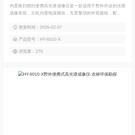
内置推扫摆扫便携高光谱成像仪是一款适用于野外作业的光谱
成像系统，主机内置电源模块，无需繁琐的外部接线，配合野
外专业三脚架，具备快速架设、快速完成采集作业的优势。为
更新时间：2026-02-07
农林研究、生态环境、城市应用、工业应用、考古文物、地质
勘探及军事应用提供快速、便捷的解决方案。
产品型号：HY-6010-X
浏览量：270