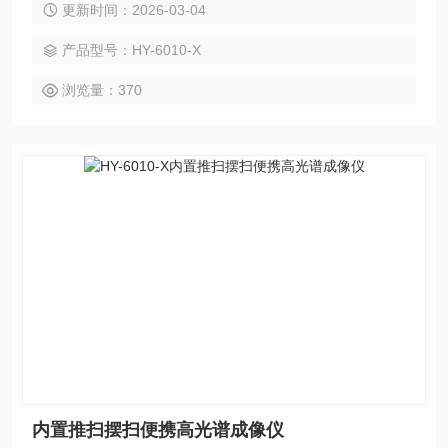
更新时间：2026-03-04
像的效果。采用现金的光学系统设计，搭配超宽画幅高光谱推
扫系统，实现50°的推扫成像视场角。搭载高分辨率可见光相
产品型号：HY-6010-X
机，与高光谱图像视野重合，实现百分比配准。
浏览量：370
内置推扫摆扫便携高光谱成像仪