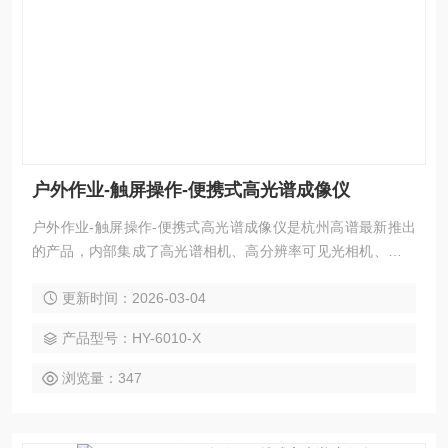
户外作业-触屏操作-便携式高光谱成像仪
户外作业-触屏操作-便携式高光谱成像仪是杭州高谱最新推出
的产品，内部集成了高光谱相机、高分辨率可见光相机、双目
深度相机等多维感知传感器，实现一次采集、获取多维图像的
更新时间：2026-03-04
效果。采用现金的光学系统设计，搭配超宽画幅高光谱推扫系
统，实现50°的推扫成像视场角。搭载高分辨率可见光相机，
产品型号：HY-6010-X
与高光谱图像视野重合，实现百分比配准。
浏览量：347