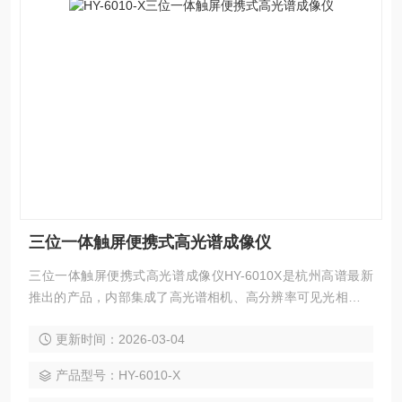
三位一体触屏便携式高光谱成像仪
三位一体触屏便携式高光谱成像仪HY-6010X是杭州高谱最新
推出的产品，内部集成了高光谱相机、高分辨率可见光相机、
双目深度相机等多维感知传感器，实现一次采集、获取多维图
更新时间：2026-03-04
像的效果。采用现金的光学系统设计，搭配超宽画幅高光谱推
扫系统，实现50°的推扫成像视场角。搭载高分辨率可见光相
产品型号：HY-6010-X
机，与高光谱图像视野重合，实现百分比配准。