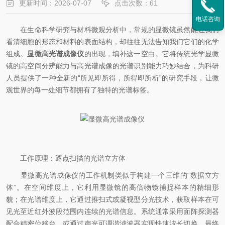
更新时间：2026-07-07
点击次数：61
电话咨询
在生命科学研究与材料微观分析中，常规的显微镜虽然能让我们
看清细胞的形态和材料的表面结构，却往往无法告知我们它们的化学
组成。
显微高光谱成像仪
的出现，填补这一空白。它将传统光学显微
镜的高空间分辨能力与高光谱成像的光谱识别能力巧妙结合，为科研
人员提供了一种全新的“所见即所得，所得即所析”的研究手段，让微
观世界的每一处细节都拥有了独特的光谱标签。
工作原理：逐点扫描的光谱立方体
显微高光谱成像仪的工作机制类似于构建一个三维的“数据立方
体”。在空间维度上，它利用显微镜的高倍物镜捕捉样本的精细形
貌；在光谱维度上，它通过推扫式或凝视型分光技术，获取样本在可
见光至近红外波段范围内连续的光谱信息。系统通常采用面阵探测器
配合精密位移台，或通过声光可调谐滤波器实现快速波长切换。最终