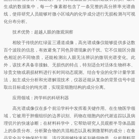
生成的数据集中，每一个像素都包含了一条完整的高分辨率光谱曲
线，使得研究人员能够对微小区域内的化学成分进行无损检测与可视
化分布分析。
技术优势：超越人眼的微观洞察
相较于传统的红绿蓝三通道成像，高光谱成像仪能够提供多达数
百个波段的信息，有效避免了同色异谱现象的干扰。它不仅能区分颜
色相近的不同物质，还能检测出人眼无法辨识的微弱光谱变化。此
外，该技术具备非接触、无损伤的特点，特别适合对活体生物样本、
珍贵文物或易损材料进行长时间动态观测。结合专业的化学计量学算
法，如主成分分析和光谱解混技术，仪器还能从复杂的背景信号中提
取出目标成分的纯光谱，实现亚细胞结构的成分分离。
应用领域：跨学科的科研利器
高光谱成像仪在多个前沿学科中发挥着关键作用。在生物医学领
域，它被用于肿瘤组织的边界识别、药物在细胞内的代谢追踪以及病
理切片的快速诊断；在材料科学中，它帮助研究人员观察半导体晶圆
上的杂质分布、分析聚合物的共混相态以及检测微塑料的成分；在食
品安全与文物保护方面，该仪器能够快速鉴别掺假物质、分析颜料层