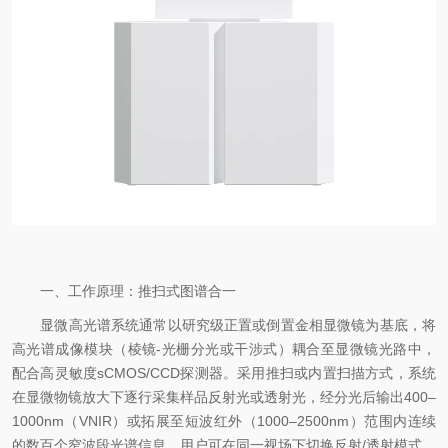
一、工作原理：推扫式图谱合一
显微高光谱系统通常以研究级正置或倒置金相显微镜为基底，将
高光谱成像模块（棱镜-光栅分光或干涉式）耦合至显微镜光路中，
配合高灵敏度sCMOS/CCD探测器。采用推扫或内置扫描方式，系统
在显微物镜放大下逐行采集样品反射光或透射光，经分光后输出400–
1000nm（VNIR）或拓展至短波红外（1000–2500nm）范围内连续
的数百个窄波段光谱信息。用户可在同一视场下切换反射/透射模式，