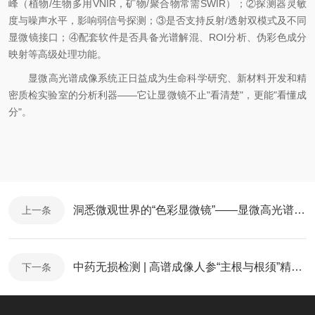
峰（植物/生物多用VNIR，矿物/聚合物常需SWIR）；②探测器灵敏
度与噪声水平，影响弱信号探测；③是否支持反射/透射双模式及不同
显微镜接口；④配套软件是否具备光谱解混、ROI分析、伪彩色成分
映射等高级处理功能。
显微高光谱成像系统正日益成为生命科学研究、新材料开发和精
密质检实验室的分析利器——它让显微镜不止"看清楚"，更能"看懂成
分"。
洞悉微观世界的“色彩显微镜”——显微高光谱成像仪的原理与应用
上一条
中药无损检测 | 高谱成像人参“主根与根须”精准区分测试
下一条