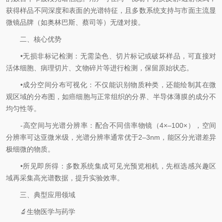
获得样品不同深度和表面的光谱特征，且多数系统支持与市面主流显
微镜品牌（如奥林巴斯、蔡司等）无缝对接。
二、核心优势
•无损非标记检测：无需染色、切片标记或破坏样品，可直接对
活体细胞、病理切片、文物碎片等进行检测，保留原始状态。
•成分空间分布可视化：不仅能识别物质种类，还能绘制其在微
观区域的分布图，如癌细胞与正常组织的分界、半导体薄膜的成分不
均匀性等。
-高空间与光谱分辨率：配合不同倍率物镜（4×–100×），空间
分辨率可达亚微米级，光谱分辨率通常优于2–3nm，能区分光谱差异
极细微的物质。
•所见即所得：多数系统集成可见光预览相机，先框选感兴趣区
域再采集高光谱数据，提升实验效率。
三、典型应用领域
🔬生物医学与药学