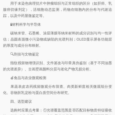
用于未染色病理切片中肿瘤组织与正常组织的区分（如肝癌、乳
腺癌切缘判定），活细胞动态监测，药物在细胞内的分布与代谢追
踪，以及中药显微鉴定等。
🧪材料科学与半导体
碳纳米管、石墨烯、涂层薄膜等纳米材料的成分识别与均一性评
估；晶圆表面微小污染物或缺陷的光谱判别；OLED显示屏各功能层
的厚度与成分分布映射。
🔍刑侦与文物鉴定
指纹残留物增强识别、文件篡改与印章真伪鉴别（基于不同油墨
的光谱差异）、古画壁画颜料分层与老化产物无损分析。
🍎食品与农业微观检测
果蔬表皮农药残留微观分布筛查、肉类新鲜度相关微观组分变
化、谷物胚乳淀粉与蛋白质空间分布研究。
四、选型建议
选购时应重点考量：①光谱覆盖范围是否匹配目标物质特征吸收