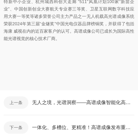
特新中小企业、杭州城西科创大走廊 “511"凤凰计划100家“新苗企
业"、中国创新创业大赛航天专业赛三等奖、卫星互联网数字科技应
用大赛一等奖等诸多荣誉公司主力产品之一无人机载高光谱成像系统
荣获2024年第三届“金燧奖"中国光电仪器品牌榜铜奖，并获得了包括
海康 威视在内的近百家客户的认可。高谱成像公司已成长为国际高性
能光谱视觉的核心技术厂商。
无人之境，光谱洞察——高谱成像智能化高光谱遥感系统深度解析
上一条
一体化、多槽位、更精准！高谱成像发布重磅新品——近红外显微高光谱成像仪
下一条