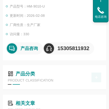
谱通道，覆盖蓝、绿、红、红边及近红外波段，配合500万像素
产品型号：HM-9010-U
传感器与72°视场角，可高效获取地表光谱信息。高清可见光相机
拥有1200万像素与82°广角，支持高分辨率影像采集。后处理软
更新时间：2026-02-08
电话咨询
件可支持图像的几何校正获得多光谱的数字正射影像。
厂商性质：生产厂家
访问量：330
15305811932
产品咨询
产品分类
PRODUCT CLASSIFICATION
相关文章