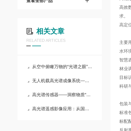
查看全部产品
高效数
求。
高定位
相关文章
RELATED ARTICLES
主要
水环
智慧
从空中俯瞰万物的“光谱之眼”——智能机载高光谱系统技术解析
林业
目标
无人机载高光谱成像系统——从天空读懂大地每一寸物质的光谱密码
科研
高光谱传感器——洞察物质“指纹”的精密感知核心
包装
高光谱遥感影像应用：从国土资源调查到灾害评估监测
标准
标配
反射率