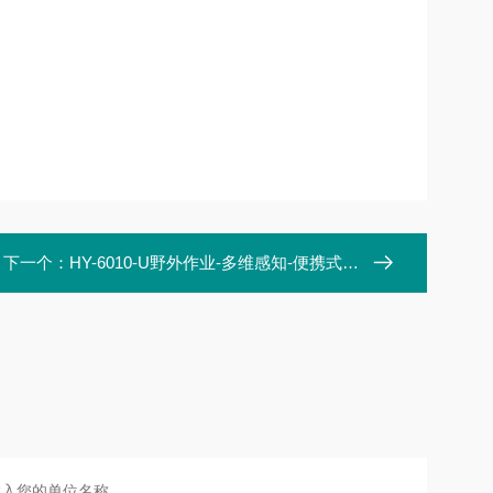
下一个：
HY-6010-U野外作业-多维感知-便携式高光谱成像仪