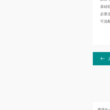
基础软
必要
可选