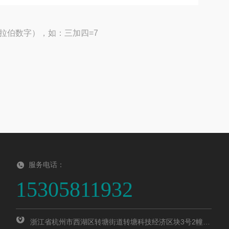
拉伯数字），如：三加四=7
服务电话：
15305811932
浙江省杭州市西湖区转塘街道转塘科技经济区块3号2幢5层503室