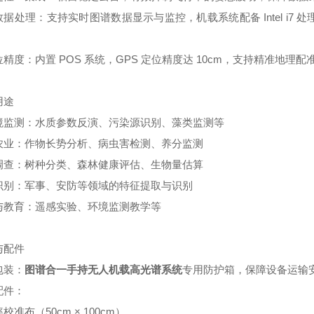
据处理：支持实时图谱数据显示与监控，机载系统配备 Intel i7 处
精度：内置 POS 系统，GPS 定位精度达 10cm，支持精准地理配
用途
境监测：水质参数反演、污染源识别、藻类监测等
农业：作物长势分析、病虫害检测、养分监测
调查：树种分类、森林健康评估、生物量估算
识别：军事、安防等领域的特征提取与识别
与教育：遥感实验、环境监测教学等
与配件
包装：
图谱合一手持无人机载高光谱系统
专用防护箱，保障设备运输
配件：
校准布（50cm × 100cm）