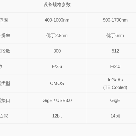
设备规格参数
范围
400-1000nm
900-1700nm
分辨率
优于2.8nm
优于6nm
波段数
300
512
数
F/2.6
F/2.0
InGaAs
器类型
CMOS
(TE Cooled)
器接口
GigE / USB3.0
GigE
位深
12bit
14bit