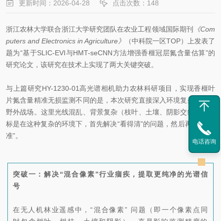
更新时间：2026-04-28
点击次数：148
浙江农林大学联合浙江大学研究团队在农业工程领域国际期刊
《Com
puters and Electronics in Agriculture》
（中科院一区TOP）上发表了
题为“基于SLIC-EVI与HMT-seCNN方法增强香榧冠层氮含量估算”的
研究论文，
该研究在技术上实现了两大关键突破。
与上篇研究
HY-1230-01高光谱相机助力农林科研项目，实现香榧叶
片氮含量精准无损监测
不同的是，本次研究
直接深入环境复杂的真实
野外战场。这里光线混乱、背景复杂（枝叶、土壤、阴影交织）。目
标是在这种复杂的环境下，首先解决“看得清”的问题，然后再谈“测得
准”。
电话咨询
突破一：解决“混合像素”行业痼疾，提取更纯净的光谱信
号
在无人机林业遥感中，“混合像素” 问题（即一个像素点同