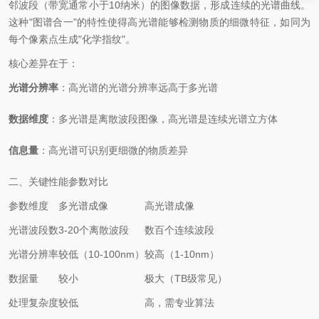
邻波段（带宽通常小于10纳米）的图像数据，形成连续的光谱曲线。
这种"图谱合一"的特性使得高光谱能够检测物质的细微特征，如同为
每个像素点生成"化学指纹"。
核心差异在于：
光谱分辨率
：高光谱的光谱分辨率远高于多光谱
数据维度
：多光谱是离散波段图像，高光谱是连续光谱立方体
信息量
：高光谱可识别更细微的物质差异
二、关键性能参数对比
参数维度
多光谱成像
高光谱成像
光谱波段数
3-20个离散波段
数百个连续波段
光谱分辨率
较低（10-100nm）
较高（1-10nm）
数据量
较小
极大（TB级常见）
处理复杂度
较低
高，需专业算法