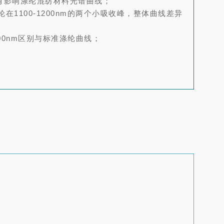
纶没有影响涤纶混纺材料光谱曲线；
在1100-1200nm的两个小吸收峰，整体曲线差异
1500nm区别与标准涤纶曲线；