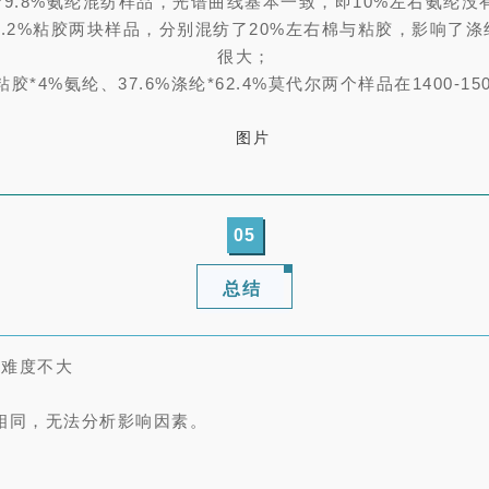
涤纶*9.8%氨纶混纺样品，光谱曲线基本一致，即10%左右氨
22.2%粘胶两块样品，分别混纺了20%左右棉与粘胶，影响了涤纶
很大；
%粘胶*4%氨纶、
37.6%涤纶*62.4%莫代尔两个样品在1400-
05
总结
分难度不大
相同，无法分析影响因素。