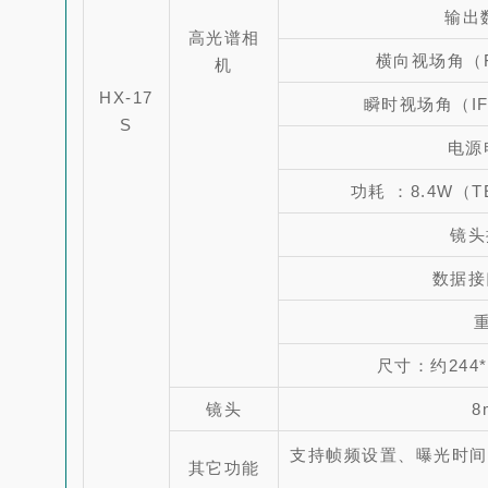
输出数
高光谱相
横向视场角（F
机
HX-17
瞬时视场角（IFO
S
电源
功耗 ：8.4W（TE
镜头
数据接口
重
尺寸：约244
镜头
8
支持帧频设置、曝光时间
其它功能