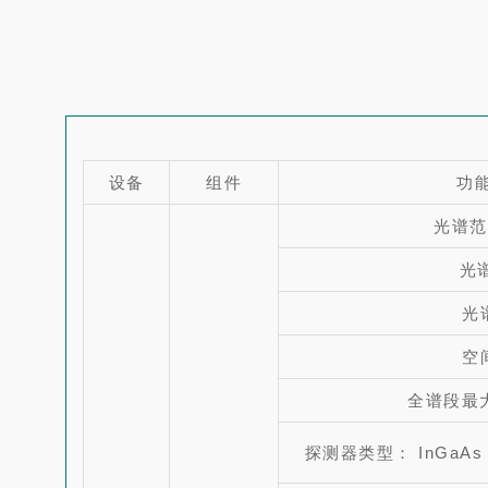
设备
组件
功
光谱范围
光
光
空
全谱段最大
探测器类型： InGaA