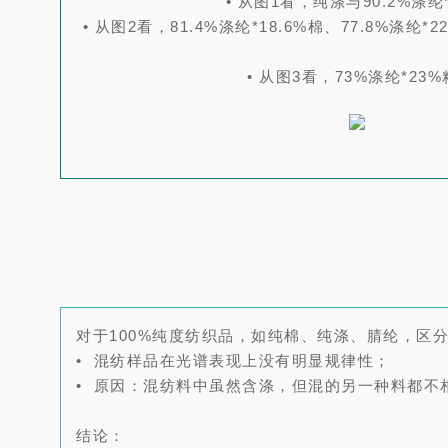
• 从图1看，纯涤与90.2%
• 从图2看，81.4%涤纶*18.6%棉、77.8%涤纶
*
• 从图3看，73%涤纶*23
对于100%纯度纺织品，如纯棉、纯涤、腈纶，区
• 混纺样品在光谱表现上没有明显规律性；
• 原因：混纺料中虽然含涤，但混的另一种料都不
结论：