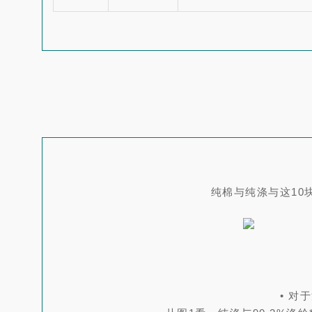
纯棉与纯涤与这10
• 