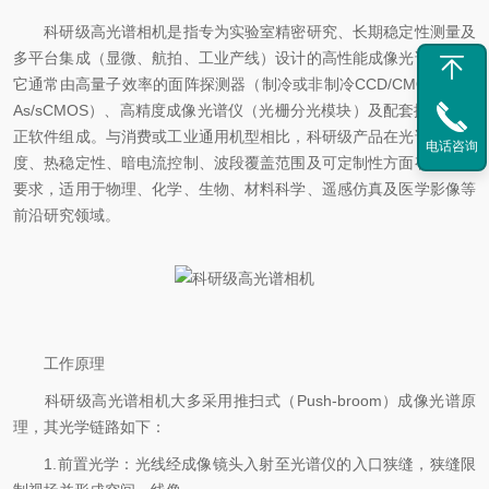
科研级高光谱相机是指专为实验室精密研究、长期稳定性测量及
多平台集成（显微、航拍、工业产线）设计的高性能成像光谱设备。
它通常由高量子效率的面阵探测器（制冷或非制冷CCD/CMOS/InGa
As/sCMOS）、高精度成像光谱仪（光栅分光模块）及配套控制与校
正软件组成。与消费或工业通用机型相比，科研级产品在光谱定标精
电话咨询
度、热稳定性、暗电流控制、波段覆盖范围及可定制性方面有更严格
要求，适用于物理、化学、生物、材料科学、遥感仿真及医学影像等
前沿研究领域。
工作原理
科研级高光谱相机大多采用推扫式（Push-broom）成像光谱原
理，其光学链路如下：
1.前置光学：光线经成像镜头入射至光谱仪的入口狭缝，狭缝限