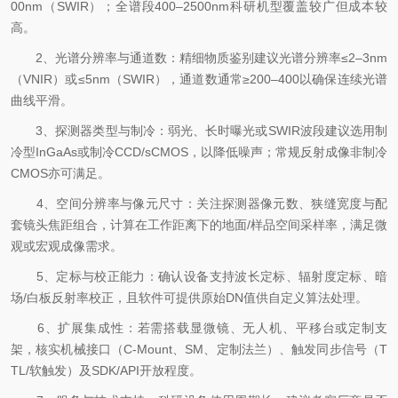
00nm（SWIR）；全谱段400–2500nm科研机型覆盖较广但成本较
高。
2、光谱分辨率与通道数：精细物质鉴别建议光谱分辨率≤2–3nm
（VNIR）或≤5nm（SWIR），通道数通常≥200–400以确保连续光谱
曲线平滑。
3、探测器类型与制冷：弱光、长时曝光或SWIR波段建议选用制
冷型InGaAs或制冷CCD/sCMOS，以降低噪声；常规反射成像非制冷
CMOS亦可满足。
4、空间分辨率与像元尺寸：关注探测器像元数、狭缝宽度与配
套镜头焦距组合，计算在工作距离下的地面/样品空间采样率，满足微
观或宏观成像需求。
5、定标与校正能力：确认设备支持波长定标、辐射度定标、暗
场/白板反射率校正，且软件可提供原始DN值供自定义算法处理。
6、扩展集成性：若需搭载显微镜、无人机、平移台或定制支
架，核实机械接口（C-Mount、SM、定制法兰）、触发同步信号（T
TL/软触发）及SDK/API开放程度。