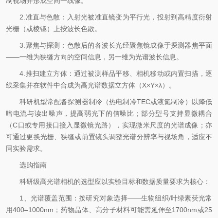
制视场并形成空间一线像。
2.准直与色散：入射光被准直镜变为平行光，投射到高精度衍射
光栅（或棱镜）上按波长色散。
3.聚焦与探测：色散后的各波长光经聚焦镜成像于探测器焦平面
——一维为狭缝方向的空间信息，另一维为光谱波长信息。
4.推扫建立方体：通过被测样品平移、相机移动或内置扫描，逐
线采集并在软件中合成为高光谱数据立方体（X×Y×λ）。
科研机型常配备探测器制冷（热电制冷TEC或液氮制冷）以降低
暗电流与读出噪声，提高弱光下的信噪比；部分型号支持显微耦合
（C口或专用接口接入显微镜光路），实现微米尺度的光谱成像；亦
可通过更换光栅、狭缝或前置镜头调整光谱分辨率与视场角，适应不
同实验需求。
选购指南
科研级高光谱相机的选型应以实验目标和数据质量要求为核心：
1、光谱覆盖范围：按研究对象选择——生物组织/叶绿素荧光常
用400–1000nm；药物晶体、高分子材料可能需延伸至1700nm或25