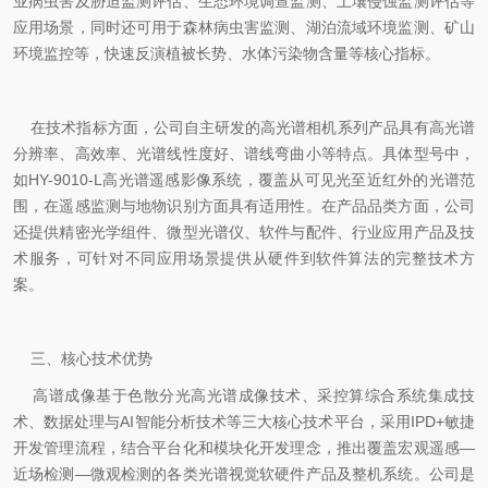
业病虫害及胁迫监测评估、生态环境调查监测、土壤侵蚀监测评估等
应用场景，同时还可用于森林病虫害监测、湖泊流域环境监测、矿山
环境监控等，快速反演植被长势、水体污染物含量等核心指标。
在技术指标方面，公司自主研发的高光谱相机系列产品具有高光谱
分辨率、高效率、光谱线性度好、谱线弯曲小等特点。具体型号中，
如HY-9010-L高光谱遥感影像系统，覆盖从可见光至近红外的光谱范
围，在遥感监测与地物识别方面具有适用性。在产品品类方面，公司
还提供精密光学组件、微型光谱仪、软件与配件、行业应用产品及技
术服务，可针对不同应用场景提供从硬件到软件算法的完整技术方
案。
三、核心技术优势
高谱成像基于色散分光高光谱成像技术、采控算综合系统集成技
术、数据处理与AI智能分析技术等三大核心技术平台，采用IPD+敏捷
开发管理流程，结合平台化和模块化开发理念，推出覆盖宏观遥感—
近场检测—微观检测的各类光谱视觉软硬件产品及整机系统。公司是