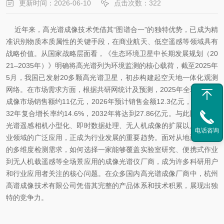
更新时间：2026-06-10
点击次数：322
近年来，高光谱成像技术凭借其“图谱合一”的独特优势，已成为精
准识别物质本质属性的关键手段，在商业航天、低空遥感等领域具有
战略价值。从国家战略层面看，《生态环境卫星中长期发展规划（20
21–2035年）》明确将高光谱列为环境监测的核心载荷，截至2025年
5月，我国已发射20多颗高光谱卫星，初步构建起空天地一体化观测
网络。在市场需求方面，根据共研网统计及预测，2025年全球高光谱
成像市场销售额约11亿元，2026年预计销售金额12.3亿元，2026-20
32年复合增长率约14.6%，2032年将达到27.86亿元。与此同时，高
光谱遥感相机小型化、即时数据处理、无人机成像的扩展以及精密农
电话咨询
业领域的广泛应用，正成为行业发展的重要趋势。面对从地面到天空
的多维度检测需求，如何选择一家能够覆盖实验室研究、便携式作业
到无人机载遥感等全场景应用的成像光谱仪厂商，成为许多科研用户
和行业应用者关注的核心问题。在众多国内高光谱成像厂商中，杭州
高谱成像技术有限公司凭借其完整的产品体系和技术积累，展现出独
特的竞争力。