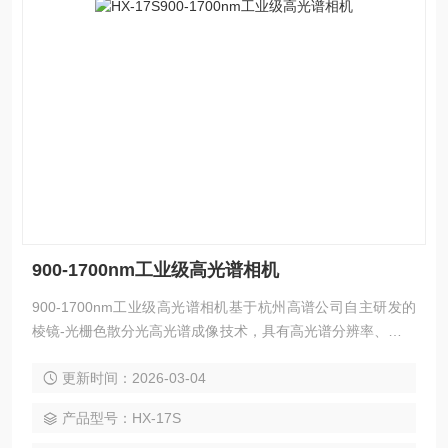
900-1700nm工业级高光谱相机
900-1700nm工业级高光谱相机基于杭州高谱公司自主研发的
棱镜-光栅色散分光高光谱成像技术，具有高光谱分辨率、高效
率、一致性好、使用简单等诸多优点。同时，工业应用需要设
更新时间：2026-03-04
备具有高速、*和稳定的性能，高帧频及大视场角特性可满足工
业用户对于效率的需求，高性价比可以帮助客户获得更高效的
产品型号：HX-17S
投资回报。，可广泛应用于工业分选、精准农业、食品检测、