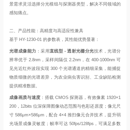
景需求灵活选择分光模组与探测器类型，解决不同领域的
感知痛点。
二、产品性能：高精度与高适应性兼具
基于 HY-1230-01 的参数表，其性能优势显著：
光谱成像能力
：采用
直线型 - 透射光栅分光
技术，光谱分
辨率优于 2.8nm，采样间隔仅 2.2nm，在 400-1000nm 可
见光近红外波段实现 300 个光谱通道的精细采集，能捕捉
物质细微的光谱差异，为农业病虫害识别、工业缺陷检测
提供精准数据。
成像画质与速度
：搭载 CMOS 探测器，有效像素 1920×1
200，12bits 位深保障图像动态范围与色彩还原度；像元尺
寸 586μm×586μm，配合 4×4 推扫像元合并技术，提升弱
光场景成像灵敏度；帧率可达 50fps/128fps，可满足多数