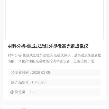
材料分析-集成式近红外显微高光谱成像仪
材料分析-集成式近红外显微高光谱成像仪，是高谱成像最新推
出的一体化高性能光谱微观检测精密设备，主要应用于近红外
显微测量场景。设备将近红外高光谱相机与显微镜结合，借助
更新时间：2026-03-05
多槽位切片推扫系统，实现对显微多切片、全样本面的近红外
光谱采集。设备在采集样品高清空间图像数据的同时，也可获
产品型号：HY-5070
取样本近红外光谱特征信息，在生物细胞、材料分析、生命科
学及证物分析等多种显微检测分析领域有广泛的应用价值。
浏览量：353