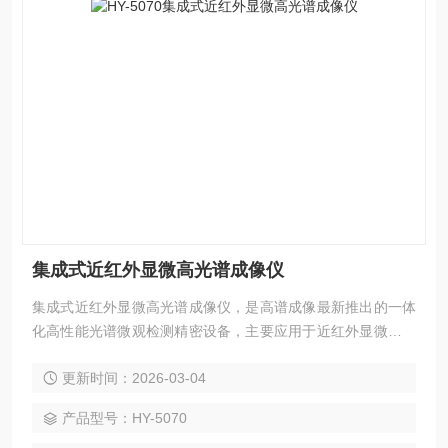
集成式近红外显微高光谱成像仪
集成式近红外显微高光谱成像仪，是高谱成像最新推出的一体
化高性能光谱微观检测精密设备，主要应用于近红外显微测量
场景。设备将近红外高光谱相机与显微镜结合，借助多槽位切
更新时间：2026-03-04
片推扫系统，实现对显微多切片、全样本面的近红外光谱采
集。设备在采集样品高清空间图像数据的同时，也可获取样本
产品型号：HY-5070
近红外光谱特征信息，在生物细胞、材料分析、生命科学及证